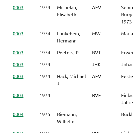
0003
1974
Michelau,
AFV
Seni
Elisabeth
Bürge
1973
0003
1974
Lunkebein,
MW
Maria
Hermann
0003
1974
Peeters, P.
BVT
Erwei
0003
1974
JHK
Johan
0003
1974
Hack, Michael
AFV
Feste
J.
0003
1974
BVF
Einla
Jahr
0004
1975
Riemann,
Rückb
Wilhelm
0004
1975
BVF
Einla