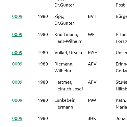
Dr.Günter
Post
0009
1980
Zipp,
BVT
Bürge
Dr.Günter
0009
1980
Knuffmann,
WF
Pflan
Hans-Wilhelm
Forst
0009
1980
Völkel, Ursula
MSH
Unser
0009
1980
Riemann,
AFV
Erinn
Wilhelm
Geda
0009
1980
Hartmer,
AFV
St.Ma
Heinrich Josef
Hilfs
0009
1980
Lunkebein,
MW
Kath.
Hermann
Maria
0009
1980
JHK
Johan