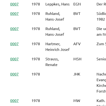
0007
1978
Leppkes, Hans
EGN
Der 
0007
1978
Ruhland,
BVT
Südli
Hans-Josef
1982 
0007
1978
Ruhland,
BVT
Die u
Hans-Josef
am N
0007
1978
Hartmer,
AFV
Zum S
Heinrich Josef
0007
1978
Strauss,
MSH
Senio
Renate
0007
1978
JHK
Nachr
Evang
Kirch
Forst
0007
1978
MW
Kath.
Maria