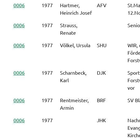
0006
1977
Hartmer,
AFV
St.Ma
Heinrich Josef
12.N
0006
1977
Strauss,
Senio
Renate
0006
1977
Völkel, Ursula
SHU
WIR, 
Förde
Forst
0006
1977
Scharnbeck,
DJK
Sport
Karl
Forst
vor
0006
1977
Rentmeister,
BRF
SV Bl
Armin
0006
1977
JHK
Nachr
Evang
Kirch