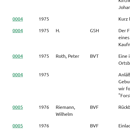
Johan
0004
1975
Kurz 
0004
1975
H.
GSH
Der F
eines
Kauf
0004
1975
Roth, Peter
BVT
Eine i
Orts
0004
1975
Anläß
Gebur
wir f
"Fors
0005
1976
Riemann,
BVF
Rückb
Wilhelm
0005
1976
BVF
Einla