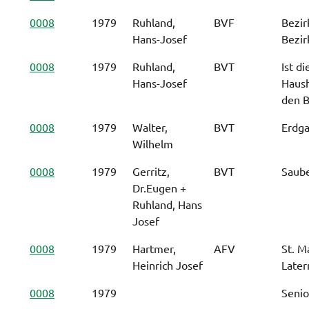
0008
1979
Ruhland,
BVF
Bezir
Hans-Josef
Bezir
0008
1979
Ruhland,
BVT
Ist d
Hans-Josef
Haush
den B
0008
1979
Walter,
BVT
Erdga
Wilhelm
0008
1979
Gerritz,
BVT
Saube
Dr.Eugen +
Ruhland, Hans
Josef
0008
1979
Hartmer,
AFV
St. M
Heinrich Josef
Late
0008
1979
Senio