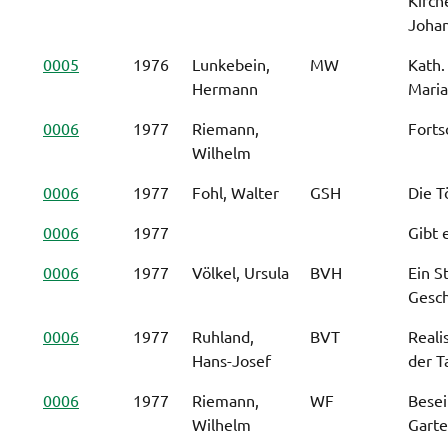
Johan
0005
1976
Lunkebein,
MW
Kath.
Hermann
Maria
0006
1977
Riemann,
Forts
Wilhelm
0006
1977
Fohl, Walter
GSH
Die T
0006
1977
Gibt 
0006
1977
Völkel, Ursula
BVH
Ein S
Gesch
0006
1977
Ruhland,
BVT
Reali
Hans-Josef
der T
0006
1977
Riemann,
WF
Besei
Wilhelm
Garte