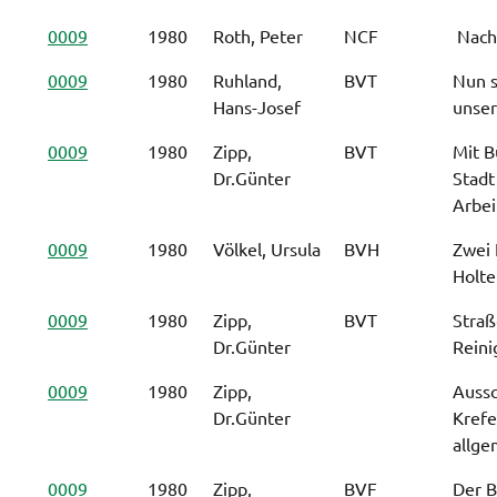
0009
1980
Roth, Peter
NCF
 Nac
0009
1980
Ruhland,
BVT
Nun s
Hans-Josef
unser
0009
1980
Zipp,
BVT
Mit B
Dr.Günter
Stadt
Arbei
0009
1980
Völkel, Ursula
BVH
Zwei 
Holte
0009
1980
Zipp,
BVT
Straß
Dr.Günter
Reini
0009
1980
Zipp,
Aussc
Dr.Günter
Krefe
allge
0009
1980
Zipp,
BVF
Der B