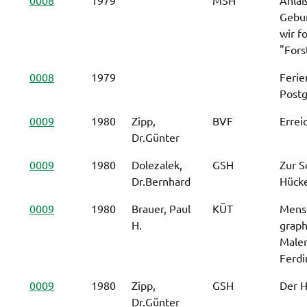
Gebur
wir f
"Fors
0008
1979
Ferie
Post
0009
1980
Zipp,
BVF
Errei
Dr.Günter
0009
1980
Dolezalek,
GSH
Zur S
Dr.Bernhard
Hücke
0009
1980
Brauer, Paul
KÜT
Mensc
H.
graph
Maler
Ferdi
0009
1980
Zipp,
GSH
Der H
Dr.Günter