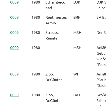
0009
1980
Scharnbeck,
DJK
DJK V
Karl
Leibe
0009
1980
Rentmeister,
BRF
SV Bl
Armin
0009
1980
Strauss,
MSH
Der S
Renate
0009
1980
MSH
Anläß
Gebur
wir f
"Fors
0009
1980
Zipp,
WF
An al
Dr.Günter
"Saub
"Saub
0009
1980
Zipp,
BVT
Großv
Dr.Günter
Schir
fahrb