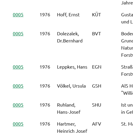
Jahr
0005
1976
Hoff, Ernst
KÜT
Gusta
und L
0005
1976
Dolezalek,
BVT
Bode
Dr.Bernhard
Grun
Natu
Forst
0005
1976
Leppkes, Hans
EGN
Stra
Forst
0005
1976
Völkel, Ursula
GSH
AlS H
"Will
0005
1976
Ruhland,
SHU
Ist u
Hans-Josef
in Ge
0005
1976
Hartmer,
AFV
St. M
Heinrich Josef