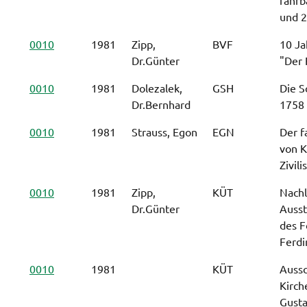
und 2
0010
1981
Zipp,
BVF
10 Ja
Dr.Günter
"Der 
0010
1981
Dolezalek,
GSH
Die S
Dr.Bernhard
1758
0010
1981
Strauss, Egon
EGN
Der f
von K
Zivil
0010
1981
Zipp,
KÜT
Nachl
Dr.Günter
Ausst
des F
Ferdi
0010
1981
KÜT
Aussc
Kirch
Gusta