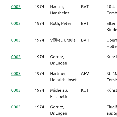
0003
1974
Hauser,
BVT
10 Ja
Hansheinz
Forst
0003
1974
Roth, Peter
BVT
Eltern
Kinde
0003
1974
Völkel, Ursula
BVH
Ubern
Holte
0003
1974
Gerritz,
Kurz 
Dr.Eugen
0003
1974
Hartmer,
AFV
St. M
Heinrich Josef
Forst
0003
1974
Michelau,
KÜT
Künst
Elisabeth
0003
1974
Gerritz,
Flugl
Dr.Eugen
aus S