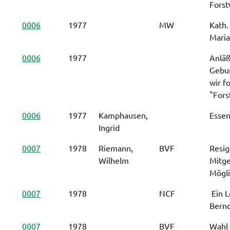
Forst
0006
1977
MW
Kath.
Maria
0006
1977
Anläß
Gebur
wir f
"Fors
0006
1977
Kamphausen,
Essen
Ingrid
0007
1978
Riemann,
BVF
Resig
Wilhelm
Mitge
Mögli
0007
1978
NCF
 Ein 
Bernd
0007
1978
BVF
Wahl 