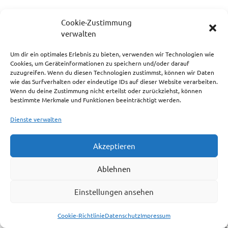
0010
1981
JHK
Johan
Cookie-Zustimmung
verwalten
0010
1981
Zipp,
In ei
Dr.Günter
Um dir ein optimales Erlebnis zu bieten, verwenden wir Technologien wie
Cookies, um Geräteinformationen zu speichern und/oder darauf
0010
1981
Strauss,
Der S
zuzugreifen. Wenn du diesen Technologien zustimmst, können wir Daten
Renate
wie das Surfverhalten oder eindeutige IDs auf dieser Website verarbeiten.
Wenn du deine Zustimmung nicht erteilst oder zurückziehst, können
bestimmte Merkmale und Funktionen beeinträchtigt werden.
0010
1981
MSH
Anläß
Gebur
Dienste verwalten
wir f
"Fors
Akzeptieren
0010
1981
Roth, Peter
Hund
Ablehnen
0011
1982
Zipp,
BVF
Wie g
Dr.Günter
Einstellungen ansehen
0011
1982
BVF
Einla
Cookie-Richtlinie
Datenschutz
Impressum
Jahr