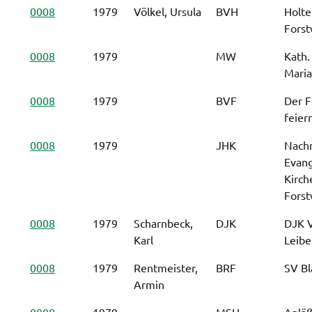
0008
1979
Völkel, Ursula
BVH
Holte
Forst
0008
1979
MW
Kath.
Maria
0008
1979
BVF
Der F
feier
0008
1979
JHK
Nachr
Evang
Kirch
Forst
0008
1979
Scharnbeck,
DJK
DJK V
Karl
Leibe
0008
1979
Rentmeister,
BRF
SV Bl
Armin
0008
1979
MSH
Anläß