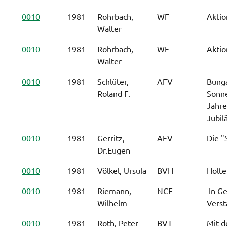
0010
1981
Rohrbach,
WF
Aktio
Walter
0010
1981
Rohrbach,
WF
Aktio
Walter
0010
1981
Schlüter,
AFV
Bung
Roland F.
Sonn
Jahre
Jubi
0010
1981
Gerritz,
AFV
Die "
Dr.Eugen
0010
1981
Völkel, Ursula
BVH
Holte
0010
1981
Riemann,
NCF
 In 
Wilhelm
Vers
0010
1981
Roth, Peter
BVT
Mit d