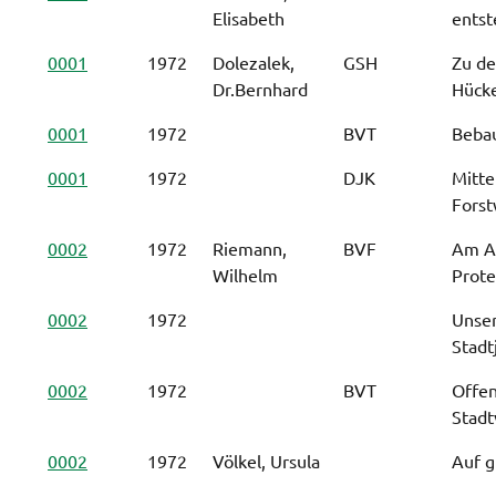
Elisabeth
entst
0001
1972
Dolezalek,
GSH
Zu de
Dr.Bernhard
Hück
0001
1972
BVT
Beba
0001
1972
DJK
Mitte
Forst
0002
1972
Riemann,
BVF
Am An
Wilhelm
Prote
0002
1972
Unser
Stadt
0002
1972
BVT
Offen
Stadt
0002
1972
Völkel, Ursula
Auf g