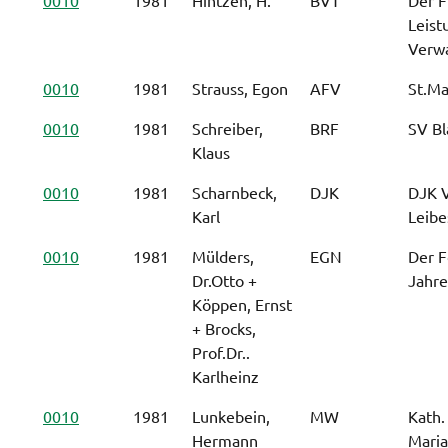
Leist
Verw
0010
1981
Strauss, Egon
AFV
St.Ma
0010
1981
Schreiber,
BRF
SV Bl
Klaus
0010
1981
Scharnbeck,
DJK
DJK V
Karl
Leibe
0010
1981
Mülders,
EGN
Der F
Dr.Otto +
Jahr
Köppen, Ernst
+ Brocks,
Prof.Dr..
Karlheinz
0010
1981
Lunkebein,
MW
Kath.
Hermann
Maria