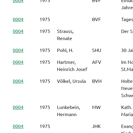
Jahr
0004
1975
BVF
Tage
0004
1975
Strauss,
Der S
Renate
0004
1975
Pohl, H.
SHU
30 Ja
0004
1975
Hartmer,
AFV
Im N
Heinrich Josef
St.Ma
0004
1975
Völkel, Ursula
BVH
Holte
Neues
Schw
0004
1975
Lunkebein,
MW
Kath.
Hermann
Maria
0004
1975
JHK
Evang
Kirc