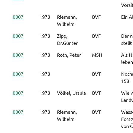
Vorsi
0007
1978
Riemann,
BVF
Ein A
Wilhelm
0007
1978
Zipp,
BVF
Der n
Dr.Günter
stellt
0007
1978
Roth, Peter
MSH
Als N
leben
0007
1978
BVT
Noch
158
0007
1978
Völkel, Ursula
BVT
Wie w
Land
0007
1978
Riemann,
BVT
Wass
Wilhelm
Forst
von Ö