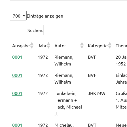
Einträge anzeigen
Suchen:
Ausgabe
Jahr
Autor
Kategorie
Them
0001
1972
Riemann,
BVF
20 Ja
Wilhelm
1952 
0001
1972
Riemann,
BVF
Einla
Wilhelm
Jahr
0001
1972
Lunkebein,
JHK MW
Grußw
Hermann +
1. Au
Hack, Michael
Mitte
J.
0001
1972
Michelau,
BVT
Neuer