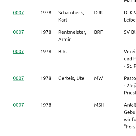
0007
1978
Scharnbeck,
DJK
DJK V
Karl
Leibe
0007
1978
Rentmeister,
BRF
SV Bl
Armin
0007
1978
B.R.
Verei
und F
- St. 
0007
1978
Gerteis, Ute
MW
Past
- 25-
Pries
0007
1978
MSH
Anläß
Gebur
wir f
"Fors