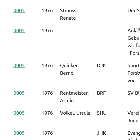
0005
1976
Strauss,
Der S
Renate
0005
1976
Anläß
Gebur
wir f
"Fors
0005
1976
Quinker,
DJK
Sport
Bernd
Forst
vor
0005
1976
Rentmeister,
BRF
SV Bl
Armin
0005
1976
Völkel, Ursula
SHU
Verei
Jugen
0005
1976
JHK
Evang
Kirc