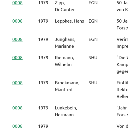
0008
1979
Zipp,
EGN
50 Ja
Dr.Günter
von K
0008
1979
Leppkes, Hans
EGN
50 Ja
Forst
0008
1979
Junghans,
EGN
Verir
Marianne
Impre
0008
1979
Riemann,
SHU
"Die 
Wilhelm
Kampf
gegen
0008
1979
Broekmann,
SHU
Einfü
Manfred
Rekto
Bell
0008
1979
Lunkebein,
"Jahr
Hermann
Forst
0008
1979
Von d