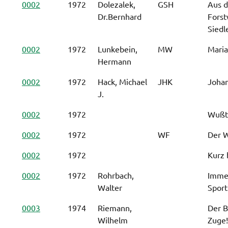
0002
1972
Dolezalek,
GSH
Aus d
Dr.Bernhard
Forst
Siedl
0002
1972
Lunkebein,
MW
Maria
Hermann
0002
1972
Hack, Michael
JHK
Johan
J.
0002
1972
Wußte
0002
1972
WF
Der W
0002
1972
Kurz 
0002
1972
Rohrbach,
Imme
Walter
Sport
0003
1974
Riemann,
Der B
Wilhelm
Zuge!