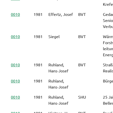
Krefe
0010
1981
Effertz, Josef
BVT
Gedan
Senio
Verb
0010
1981
Siegel
BVT
Wärm
Forst
leitu
Energ
0010
1981
Ruhland,
BVT
Straß
Hans-Josef
Reali
0010
1981
Ruhland,
Bürg
Hans-Josef
0010
1981
Ruhland,
SHU
25 Ja
Hans-Josef
Bell
0010
1981
Hintzen, H.
BVT
Der F