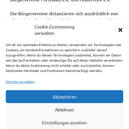
Die Bürgervereine distanzieren sich ausdrücklich von
allen Webseiten, die per Link von unserem Angebot
Cookie-Zustimmung
erreichbar sind. Wir übernehmen für die Inhalte
verwalten
solcher Seiten keine Haftung!
(siehe „Haftungsausschluss“)
Um dir ein optimales Erlebnis zu bieten, verwenden wir Technologien wie
Cookies, um Geräteinformationen zu speichern und/oder darauf
Nachdruck, Wiedergabe oder sonstige Verwendung
zuzugreifen. Wenn du diesen Technologien zustimmst, können wir Daten
wie das Surfverhalten oder eindeutige IDs auf dieser Website verarbeiten.
von Texten oder Fotos dieses Internetangebotes nur
Wenn du deine Zustimmung nicht erteilst oder zurückziehst, können
mit Genehmigung des Bürgervereins oder des
bestimmte Merkmale und Funktionen beeinträchtigt werden.
Autors bzw. Fotografen, soweit im Beitrag
Dienste verwalten
angegeben.
Akzeptieren
Impressum
Ablehnen
Cookie-Richtlinie (EU)
Einstellungen ansehen
Haftungsausschluss