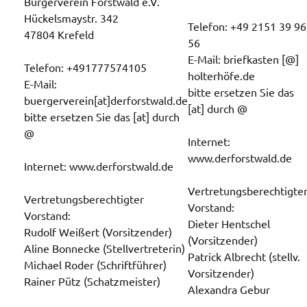
Bürgerverein Forstwald e.V.
Hückelsmaystr. 342
Telefon: +49 2151 39 96
47804 Krefeld
56
E-Mail: briefkasten [@]
Telefon: +491777574105
holterhöfe.de
E-Mail:
bitte ersetzen Sie das
buergerverein[at]derforstwald.de
[at] durch @
bitte ersetzen Sie das [at] durch
@
Internet:
www.derforstwald.de
Internet: www.derforstwald.de
Vertretungsberechtigte
Vertretungsberechtigter
Vorstand:
Vorstand:
Dieter Hentschel
Rudolf Weißert (Vorsitzender)
(Vorsitzender)
Aline Bonnecke (Stellvertreterin)
Patrick Albrecht (stellv.
Michael Roder (Schriftführer)
Vorsitzender)
Rainer Pütz (Schatzmeister)
Alexandra Gebur