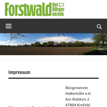
Zum
Inhalt
springen
Suc
Impressum
Bürgerverein
Holterhöfe e.V.
Am Rotdorn 2
47804 Krefeld