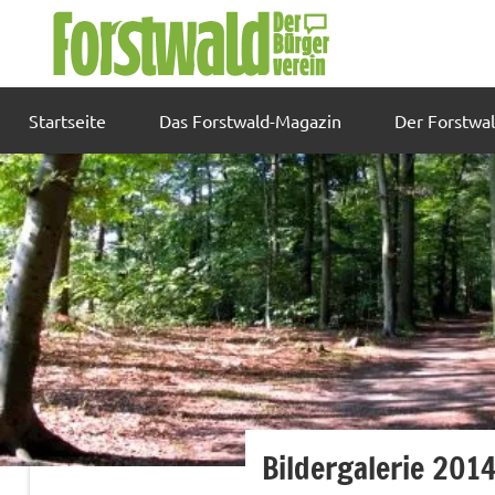
Zum
Inhalt
springen
Startseite
Das Forstwald-Magazin
Der Forstwa
Bildergalerie 201