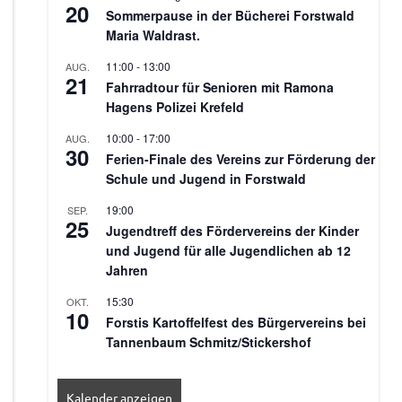
20
Sommerpause in der Bücherei Forstwald
Maria Waldrast.
11:00
-
13:00
AUG.
21
Fahrradtour für Senioren mit Ramona
Hagens Polizei Krefeld
10:00
-
17:00
AUG.
30
Ferien-Finale des Vereins zur Förderung der
Schule und Jugend in Forstwald
19:00
SEP.
25
Jugendtreff des Fördervereins der Kinder
und Jugend für alle Jugendlichen ab 12
Jahren
15:30
OKT.
10
Forstis Kartoffelfest des Bürgervereins bei
Tannenbaum Schmitz/Stickershof
Kalender anzeigen