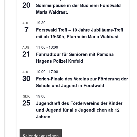
20
Sommerpause in der Bücherei Forstwald
Maria Waldrast.
19:30
AUG.
7
Forstwald Treff – 10 Jahre Jubiläums-Treff
mit ab 19:30h, Pfarrheim Maria Waldrast
11:00
-
13:00
AUG.
21
Fahrradtour für Senioren mit Ramona
Hagens Polizei Krefeld
10:00
-
17:00
AUG.
30
Ferien-Finale des Vereins zur Förderung der
Schule und Jugend in Forstwald
19:00
SEP.
25
Jugendtreff des Fördervereins der Kinder
und Jugend für alle Jugendlichen ab 12
Jahren
Kalender anzeigen