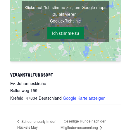
Klicke auf "Ich stimme zu", um Google maps
zu aktivieren
Cookie-Richtlinie
Ich stimme zu
VERANSTALTUNGSORT
Ev. Johanneskirche
Bellenweg 159
Krefeld
,
47804
Deutschland
Google Karte anzeigen
Gesellige Runde nach der
Scheunenparty in der
Hückels May
Mitgliederversammlung