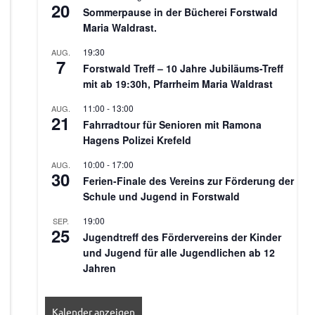
20
Sommerpause in der Bücherei Forstwald
Maria Waldrast.
19:30
AUG.
7
Forstwald Treff – 10 Jahre Jubiläums-Treff
mit ab 19:30h, Pfarrheim Maria Waldrast
11:00
-
13:00
AUG.
21
Fahrradtour für Senioren mit Ramona
Hagens Polizei Krefeld
10:00
-
17:00
AUG.
30
Ferien-Finale des Vereins zur Förderung der
Schule und Jugend in Forstwald
19:00
SEP.
25
Jugendtreff des Fördervereins der Kinder
und Jugend für alle Jugendlichen ab 12
Jahren
Kalender anzeigen