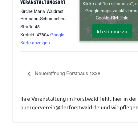
VERANSTALTUNGSORT
Klicke auf "Ich stimme zu", 
Google maps zu aktiviere
Kirche Maria-Waldrast
Cookie-Richtlinie
Hermann-Schumacher-
Straße 48
Ich stimme zu
Krefeld
,
47804
Google
Karte anzeigen
Neueröffnung Forsthaus 1838
Ihre Veranstaltung im Forstwald fehlt hier in de
buergerverein@derforstwald.de und wir pflegen 