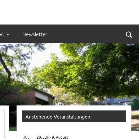
V.
Newsletter
Suc
Anstehende Veranstaltungen
20. Juli
-
9. August
JULI