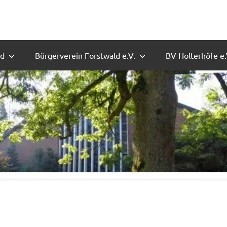
ld
Bürgerverein Forstwald e.V.
BV Holterhöfe e.