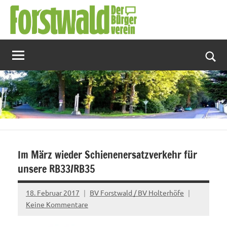
Zum
Inhalt
springen
Suc
Im März wieder Schienenersatzverkehr für
unsere RB33/RB35
18. Februar 2017
BV Forstwald / BV Holterhöfe
Keine Kommentare