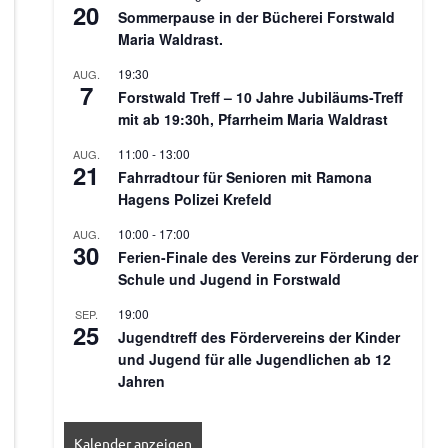
20
Sommerpause in der Bücherei Forstwald
Maria Waldrast.
19:30
AUG.
7
Forstwald Treff – 10 Jahre Jubiläums-Treff
mit ab 19:30h, Pfarrheim Maria Waldrast
11:00
-
13:00
AUG.
21
Fahrradtour für Senioren mit Ramona
Hagens Polizei Krefeld
10:00
-
17:00
AUG.
30
Ferien-Finale des Vereins zur Förderung der
Schule und Jugend in Forstwald
19:00
SEP.
25
Jugendtreff des Fördervereins der Kinder
und Jugend für alle Jugendlichen ab 12
Jahren
Kalender anzeigen