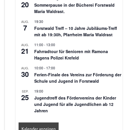
20
Sommerpause in der Bücherei Forstwald
Maria Waldrast.
19:30
AUG.
7
Forstwald Treff – 10 Jahre Jubiläums-Treff
mit ab 19:30h, Pfarrheim Maria Waldrast
11:00
-
13:00
AUG.
21
Fahrradtour für Senioren mit Ramona
Hagens Polizei Krefeld
10:00
-
17:00
AUG.
30
Ferien-Finale des Vereins zur Förderung der
Schule und Jugend in Forstwald
19:00
SEP.
25
Jugendtreff des Fördervereins der Kinder
und Jugend für alle Jugendlichen ab 12
Jahren
Kalender anzeigen