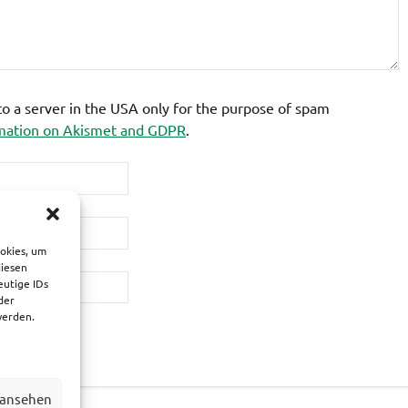
 to a server in the USA only for the purpose of spam
mation on Akismet and GDPR
.
ookies, um
diesen
eutige IDs
der
werden.
 ansehen