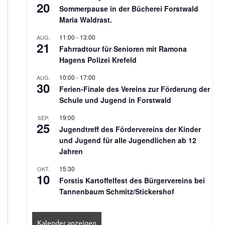
20
Sommerpause in der Bücherei Forstwald
Maria Waldrast.
11:00
-
13:00
AUG.
21
Fahrradtour für Senioren mit Ramona
Hagens Polizei Krefeld
10:00
-
17:00
AUG.
30
Ferien-Finale des Vereins zur Förderung der
Schule und Jugend in Forstwald
19:00
SEP.
25
Jugendtreff des Fördervereins der Kinder
und Jugend für alle Jugendlichen ab 12
Jahren
15:30
OKT.
10
Forstis Kartoffelfest des Bürgervereins bei
Tannenbaum Schmitz/Stickershof
Kalender anzeigen