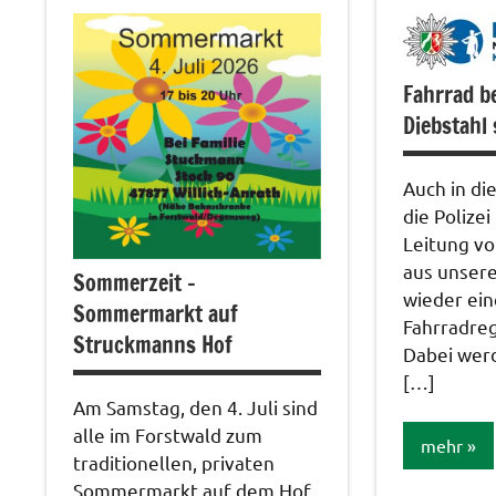
Veranstal
Fahrrad b
Diebstahl
Auch in di
die Polize
Leitung v
aus unser
Sommerzeit –
wieder ein
Sommermarkt auf
Fahrradreg
Struckmanns Hof
Dabei wer
[…]
Am Samstag, den 4. Juli sind
alle im Forstwald zum
mehr
traditionellen, privaten
Sommermarkt auf dem Hof