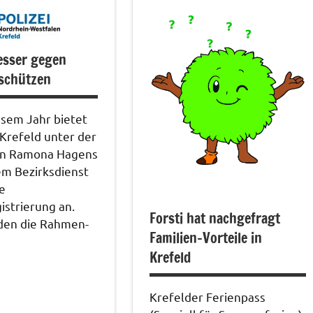
tungen
esser gegen
 schützen
esem Jahr bietet
i Krefeld unter der
on Ramona Hagens
em Bezirksdienst
e
istrierung an.
Forsti hat nachgefragt
den die Rahmen-
Familien-Vorteile in
Krefeld
Krefelder Ferienpass