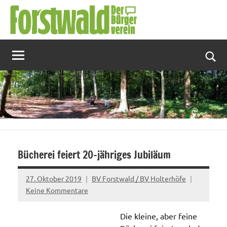
Zum
Inhalt
springen
Suc
Bücherei feiert 20-jähriges Jubiläum
27. Oktober 2019
BV Forstwald / BV Holterhöfe
Keine Kommentare
Die kleine, aber feine