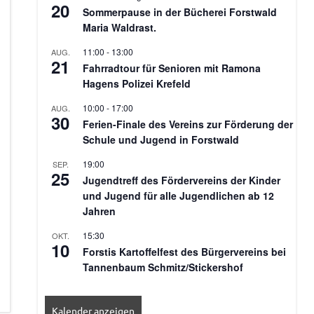
20
Sommerpause in der Bücherei Forstwald
Maria Waldrast.
11:00
-
13:00
AUG.
21
Fahrradtour für Senioren mit Ramona
Hagens Polizei Krefeld
10:00
-
17:00
AUG.
30
Ferien-Finale des Vereins zur Förderung der
Schule und Jugend in Forstwald
19:00
SEP.
25
Jugendtreff des Fördervereins der Kinder
und Jugend für alle Jugendlichen ab 12
Jahren
15:30
OKT.
10
Forstis Kartoffelfest des Bürgervereins bei
Tannenbaum Schmitz/Stickershof
Kalender anzeigen