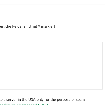
erliche Felder sind mit
*
markiert
 to a server in the USA only for the purpose of spam
mation on Akismet and GDPR
.