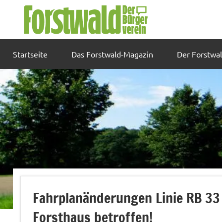
Zum
Inhalt
springen
Startseite
Das Forstwald-Magazin
Der Forstwa
Fahrplanänderungen Linie RB 33
Forsthaus betroffen!