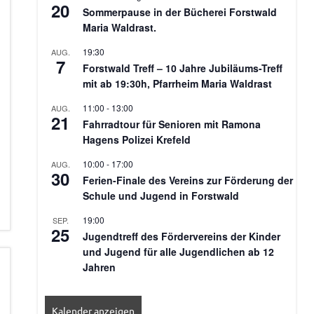
20
Sommerpause in der Bücherei Forstwald
Maria Waldrast.
19:30
AUG.
7
Forstwald Treff – 10 Jahre Jubiläums-Treff
mit ab 19:30h, Pfarrheim Maria Waldrast
11:00
-
13:00
AUG.
21
Fahrradtour für Senioren mit Ramona
Hagens Polizei Krefeld
10:00
-
17:00
AUG.
30
Ferien-Finale des Vereins zur Förderung der
Schule und Jugend in Forstwald
19:00
SEP.
25
Jugendtreff des Fördervereins der Kinder
und Jugend für alle Jugendlichen ab 12
Jahren
Kalender anzeigen