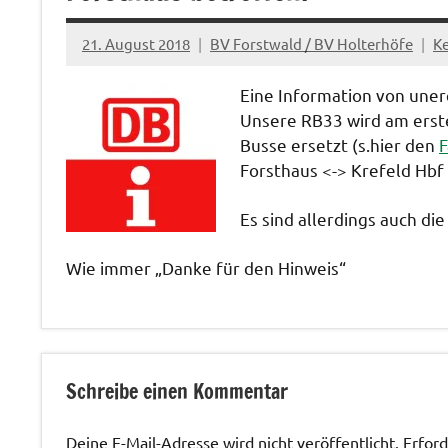
21. August 2018
BV Forstwald / BV Holterhöfe
K
Eine Information von une
Unsere RB33 wird am erst
Busse ersetzt (s.hier den
F
Forsthaus <-> Krefeld Hbf 
Es sind allerdings auch d
Wie immer „Danke für den Hinweis“
Verkehrswege
/ Bus und
Schreibe einen Kommentar
Bahn
Deine E-Mail-Adresse wird nicht veröffentlicht.
Erford