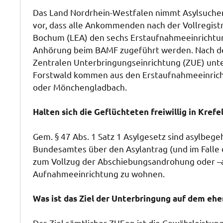
Das Land Nordrhein-Westfalen nimmt Asylsuchend
vor, dass alle Ankommenden nach der Vollregist
Bochum (LEA) den sechs Erstaufnahmeeinrichtu
Anhörung beim BAMF zugeführt werden. Nach dem
Zentralen Unterbringungseinrichtung (ZUE) unt
Forstwald kommen aus den Erstaufnahmeeinrich
oder Mönchengladbach.
Halten sich die Geflüchteten freiwillig in Krefe
Gem. § 47 Abs. 1 Satz 1 Asylgesetz sind asylbege
Bundesamtes über den Asylantrag (und im Falle d
zum Vollzug der Abschiebungsandrohung oder –a
Aufnahmeeinrichtung zu wohnen.
Was ist das Ziel der Unterbringung auf dem eh
Das Ziel sämtlicher ZUEen ist die Gewährleistu