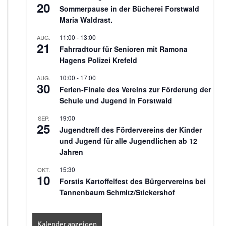
20
Sommerpause in der Bücherei Forstwald
Maria Waldrast.
11:00
-
13:00
AUG.
21
Fahrradtour für Senioren mit Ramona
Hagens Polizei Krefeld
10:00
-
17:00
AUG.
30
Ferien-Finale des Vereins zur Förderung der
Schule und Jugend in Forstwald
19:00
SEP.
25
Jugendtreff des Fördervereins der Kinder
und Jugend für alle Jugendlichen ab 12
Jahren
15:30
OKT.
10
Forstis Kartoffelfest des Bürgervereins bei
Tannenbaum Schmitz/Stickershof
Kalender anzeigen