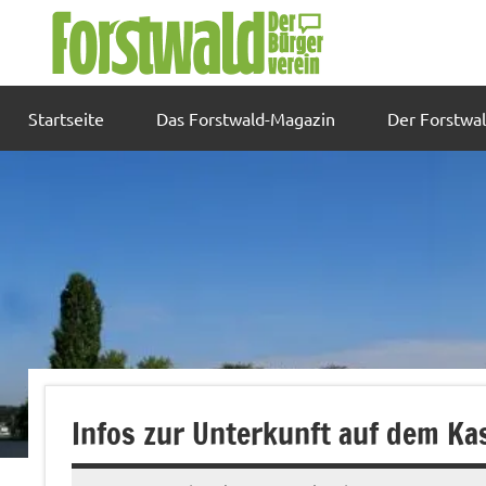
Zum
Inhalt
springen
Startseite
Das Forstwald-Magazin
Der Forstwa
Infos zur Unterkunft auf dem K