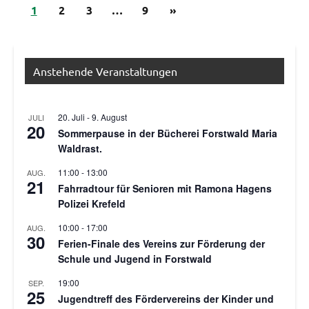
Seitennummerierung
Nächste
1
Allgemein
2
3
…
9
»
Beiträge
der
Beiträge
Anstehende Veranstaltungen
20. Juli
-
9. August
JULI
20
Sommerpause in der Bücherei Forstwald Maria
Waldrast.
11:00
-
13:00
AUG.
21
Fahrradtour für Senioren mit Ramona Hagens
Polizei Krefeld
10:00
-
17:00
AUG.
30
Ferien-Finale des Vereins zur Förderung der
Schule und Jugend in Forstwald
19:00
SEP.
25
Jugendtreff des Fördervereins der Kinder und