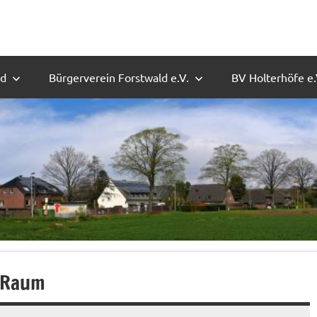
ld
Bürgerverein Forstwald e.V.
BV Holterhöfe e.
e Raum