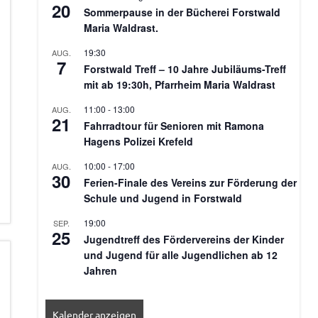
20
Sommerpause in der Bücherei Forstwald
Maria Waldrast.
19:30
AUG.
7
Forstwald Treff – 10 Jahre Jubiläums-Treff
mit ab 19:30h, Pfarrheim Maria Waldrast
11:00
-
13:00
AUG.
21
Fahrradtour für Senioren mit Ramona
Hagens Polizei Krefeld
10:00
-
17:00
AUG.
30
Ferien-Finale des Vereins zur Förderung der
Schule und Jugend in Forstwald
19:00
SEP.
25
Jugendtreff des Fördervereins der Kinder
und Jugend für alle Jugendlichen ab 12
Jahren
Kalender anzeigen