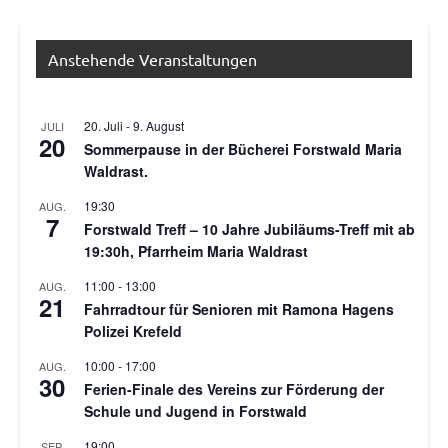
Anstehende Veranstaltungen
20. Juli
-
9. August
JULI
20
Sommerpause in der Bücherei Forstwald Maria
Waldrast.
19:30
AUG.
7
Forstwald Treff – 10 Jahre Jubiläums-Treff mit ab
19:30h, Pfarrheim Maria Waldrast
11:00
-
13:00
AUG.
21
Fahrradtour für Senioren mit Ramona Hagens
Polizei Krefeld
10:00
-
17:00
AUG.
30
Ferien-Finale des Vereins zur Förderung der
Schule und Jugend in Forstwald
19:00
SEP.