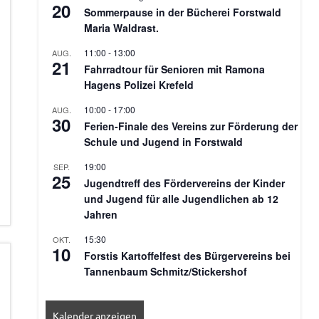
20
Sommerpause in der Bücherei Forstwald
Maria Waldrast.
11:00
-
13:00
AUG.
21
Fahrradtour für Senioren mit Ramona
Hagens Polizei Krefeld
10:00
-
17:00
AUG.
30
Ferien-Finale des Vereins zur Förderung der
Schule und Jugend in Forstwald
19:00
SEP.
25
Jugendtreff des Fördervereins der Kinder
und Jugend für alle Jugendlichen ab 12
Jahren
15:30
OKT.
10
Forstis Kartoffelfest des Bürgervereins bei
Tannenbaum Schmitz/Stickershof
Kalender anzeigen