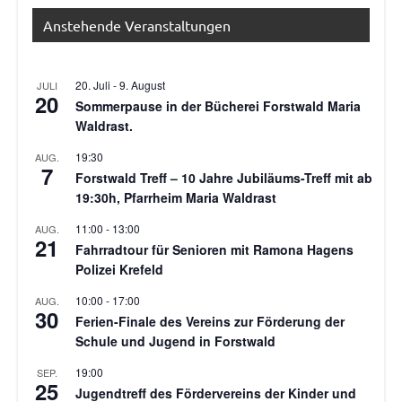
Anstehende Veranstaltungen
20. Juli
-
9. August
JULI
20
Sommerpause in der Bücherei Forstwald Maria
Waldrast.
19:30
AUG.
7
Forstwald Treff – 10 Jahre Jubiläums-Treff mit ab
19:30h, Pfarrheim Maria Waldrast
11:00
-
13:00
AUG.
21
Fahrradtour für Senioren mit Ramona Hagens
Polizei Krefeld
10:00
-
17:00
AUG.
30
Ferien-Finale des Vereins zur Förderung der
Schule und Jugend in Forstwald
19:00
SEP.
25
Jugendtreff des Fördervereins der Kinder und