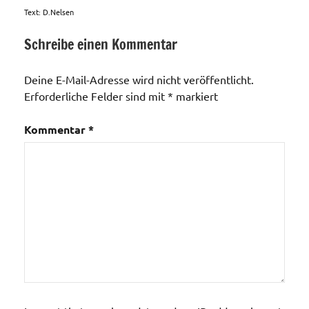
Text: D.Nelsen
Schreibe einen Kommentar
Aktionen /
Veränderungen /
Deine E-Mail-Adresse wird nicht veröffentlicht.
Angebote
Erforderliche Felder sind mit
*
markiert
/Verbesserungen..
Verkehrswege
Kommentar
*
/ Bus und
Bahn