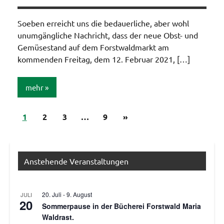
/Verbesserungen..
Soeben erreicht uns die bedauerliche, aber wohl
unumgängliche Nachricht, dass der neue Obst- und
Gemüsestand auf dem Forstwaldmarkt am
kommenden Freitag, dem 12. Februar 2021, […]
mehr
Seitennummerierung
Nächste
1
Aktionen /
2
3
…
9
»
Veränderungen /
Beiträge
der
Angebote
Beiträge
/Verbesserungen..
Anstehende Veranstaltungen
20. Juli
-
9. August
JULI
20
Sommerpause in der Bücherei Forstwald Maria
Waldrast.