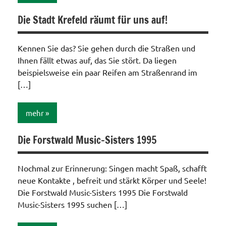
Die Stadt Krefeld räumt für uns auf!
Aktionen /
Veränderungen /
Angebote
Kennen Sie das? Sie gehen durch die Straßen und
/Verbesserungen..
Ihnen fällt etwas auf, das Sie stört. Da liegen
beispielsweise ein paar Reifen am Straßenrand im
[…]
mehr
Die Forstwald Music-Sisters 1995
Aktionen /
Veränderungen /
Angebote
Nochmal zur Erinnerung: Singen macht Spaß, schafft
/Verbesserungen..
neue Kontakte , befreit und stärkt Körper und Seele!
Die Forstwald Music-Sisters 1995 Die Forstwald
Music-Sisters 1995 suchen […]