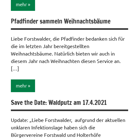
mehr
Pfadfinder sammeln Weihnachtsbäume
Aktionen /
Veränderungen /
Angebote
Liebe Forstwalder, die Pfadfinder bedanken sich für
/Verbesserungen..
die im letzten Jahr bereitgestellten
Vereine
Weihnachtsbäume. Natürlich bieten wir auch in
diesem Jahr nach Weihnachten diesen Service an.
[…]
mehr
Save the Date: Waldputz am 17.4.2021
Aktionen /
Veränderungen /
Angebote
Update: „Liebe Forstwalder, aufgrund der aktuellen
/Verbesserungen..
unklaren Infektionslage haben sich die
Bürgervereine Forstwald und Holterhöfe