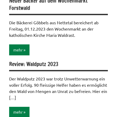
Neuer Bäcker auf dem Wochenmarkt
Forstwald
Die Bäckerei Göbbels aus Nettetal bereichert ab
Freitag, 01.12.2023 den Wochenmarkt an der
katholischen Kirche Maria Waldrast.
mehr
Review: Waldputz 2023
Aktionen /
Veränderungen /
Angebote
Der Waldputz 2023 war trotz Unwetterwarnung ein
/Verbesserungen..
voller Erfolg. 90 fleissige Helfer haben es ermöglicht
Allgemein
den Wald von Mengen an Unrat zu befreien. Hier ein
[…]
mehr