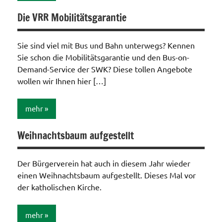
Die VRR Mobilitätsgarantie
Aktionen /
Veränderungen /
Angebote
Sie sind viel mit Bus und Bahn unterwegs? Kennen
/Verbesserungen..
Sie schon die Mobilitätsgarantie und den Bus-on-
Bildergalerie
Demand-Service der SWK? Diese tollen Angebote
wollen wir Ihnen hier […]
Veranstaltungen
mehr
Weihnachtsbaum aufgestellt
Aktionen /
Veränderungen /
Angebote
Der Bürgerverein hat auch in diesem Jahr wieder
/Verbesserungen..
einen Weihnachtsbaum aufgestellt. Dieses Mal vor
Allgemein
der katholischen Kirche.
mehr