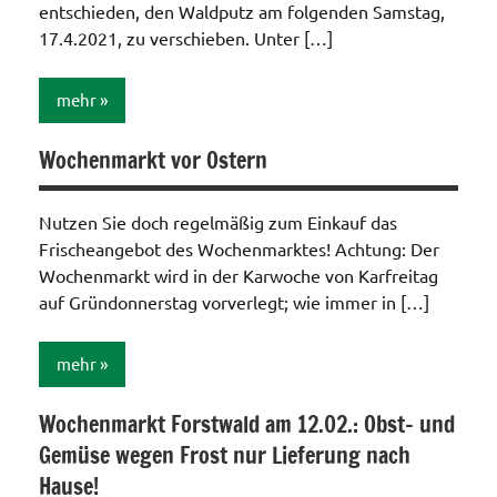
entschieden, den Waldputz am folgenden Samstag,
17.4.2021, zu verschieben. Unter […]
mehr
Wochenmarkt vor Ostern
Aktionen /
Veränderungen /
Angebote
Nutzen Sie doch regelmäßig zum Einkauf das
/Verbesserungen..
Frischeangebot des Wochenmarktes! Achtung: Der
Unser Wald
Wochenmarkt wird in der Karwoche von Karfreitag
im
auf Gründonnerstag vorverlegt; wie immer in […]
"Forstwald"
mehr
Wochenmarkt Forstwald am 12.02.: Obst- und
Aktionen /
Gemüse wegen Frost nur Lieferung nach
Veränderungen /
Angebote
Hause!