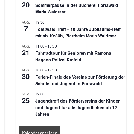
20
Sommerpause in der Bücherei Forstwald
Maria Waldrast.
19:30
AUG.
7
Forstwald Treff – 10 Jahre Jubiläums-Treff
mit ab 19:30h, Pfarrheim Maria Waldrast
11:00
-
13:00
AUG.
21
Fahrradtour für Senioren mit Ramona
Hagens Polizei Krefeld
10:00
-
17:00
AUG.
30
Ferien-Finale des Vereins zur Förderung der
Schule und Jugend in Forstwald
19:00
SEP.
25
Jugendtreff des Fördervereins der Kinder
und Jugend für alle Jugendlichen ab 12
Jahren
Kalender anzeigen