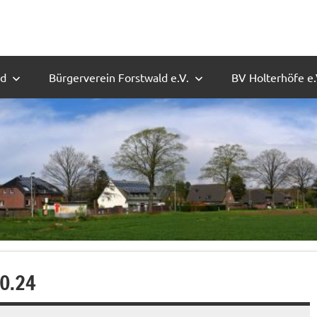
ld
Bürgerverein Forstwald e.V.
BV Holterhöfe e.
10.24