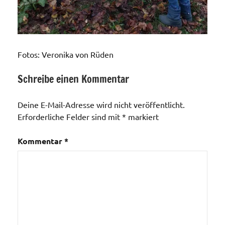
Fotos: Veronika von Rüden
Schreibe einen Kommentar
Aktionen /
Veränderungen /
Deine E-Mail-Adresse wird nicht veröffentlicht.
Angebote
Erforderliche Felder sind mit
*
markiert
/Verbesserungen..
Allgemein
Kommentar
*
Bildergalerie