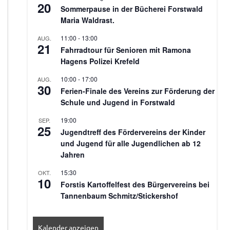
20
Sommerpause in der Bücherei Forstwald
Maria Waldrast.
11:00
-
13:00
AUG.
21
Fahrradtour für Senioren mit Ramona
Hagens Polizei Krefeld
10:00
-
17:00
AUG.
30
Ferien-Finale des Vereins zur Förderung der
Schule und Jugend in Forstwald
19:00
SEP.
25
Jugendtreff des Fördervereins der Kinder
und Jugend für alle Jugendlichen ab 12
Jahren
15:30
OKT.
10
Forstis Kartoffelfest des Bürgervereins bei
Tannenbaum Schmitz/Stickershof
Kalender anzeigen