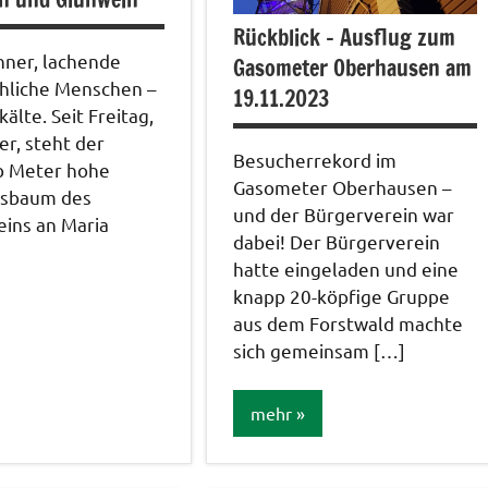
Rückblick – Ausflug zum
nner, lachende
Gasometer Oberhausen am
öhliche Menschen –
19.11.2023
kälte. Seit Freitag,
r, steht der
Besucherrekord im
lb Meter hohe
Gasometer Oberhausen –
sbaum des
und der Bürgerverein war
ins an Maria
dabei! Der Bürgerverein
hatte eingeladen und eine
knapp 20-köpfige Gruppe
aus dem Forstwald machte
sich gemeinsam […]
/
ngen /
mehr
rungen..
Allgemein