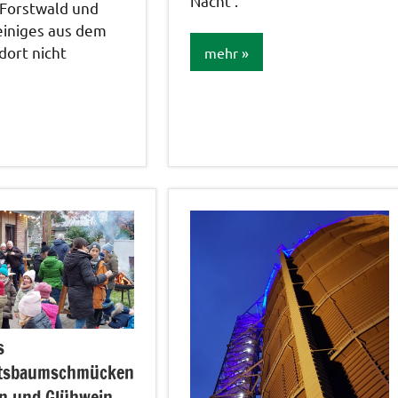
Nacht .
 Forstwald und
einiges aus dem
dort nicht
mehr
Allgemein
Bildergalerie
rie
s
tsbaumschmücken
ln und Glühwein