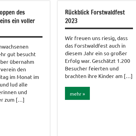
Bildergalerie
oppen des
Rückblick Forstwaldfest
rie
ins ein voller
2023
Wir freuen uns riesig, dass
das Forstwaldfest auch in
chwachsenen
diesem Jahr ein so großer
ehr gut besucht
Erfolg war. Geschätzt 1.200
mber übernahm
Besucher feierten und
rverein den
brachten ihre Kinder am […]
itag im Monat im
und lud alle
erinnen und
mehr
er zum […]
Bildergalerie