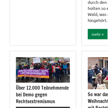
durch den
Allgemein
holten so 
Bildergalerie
Wald, was 
hingehört.
mehr
Allgemein
Bildergale
Über 12.000 Teilnehmende
So war da
bei Demo gegen
Weihnach
Rechtsextremismus
mit Baste