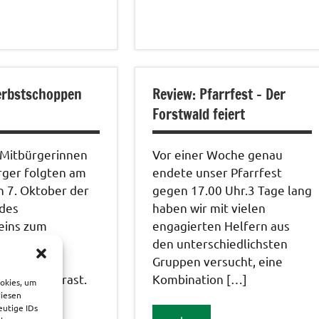
rie
tungen
erbstschoppen
Review: Pfarrfest – Der
Forstwald feiert
Mitbürgerinnen
Vor einer Woche genau
rger folgten am
endete unser Pfarrfest
n 7. Oktober der
gegen 17.00 Uhr.3 Tage lang
 des
haben wir mit vielen
eins zum
engagierten Helfern aus
en
den unterschiedlichsten
oppen am
Gruppen versucht, eine
Maria Waldrast.
Kombination […]
ookies, um
diesen
gener
eutige IDs
ik […]