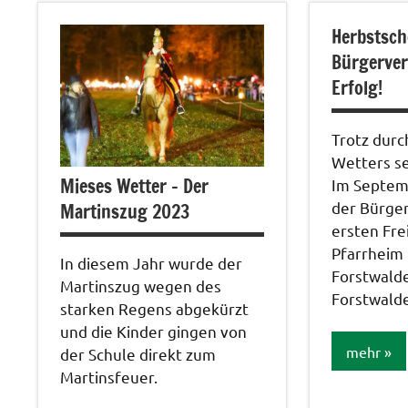
Allgemein
Herbstsch
Bildergale
Bürgervere
Erfolg!
Trotz dur
Wetters s
Mieses Wetter – Der
Im Septe
der Bürge
Martinszug 2023
ersten Fre
Pfarrheim 
In diesem Jahr wurde der
Forstwald
Martinszug wegen des
Forstwald
starken Regens abgekürzt
und die Kinder gingen von
mehr
der Schule direkt zum
Martinsfeuer.