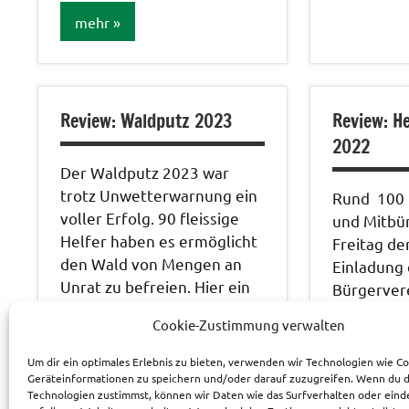
Bildergale
mehr
Veranstal
Allgemein
Bildergalerie
Review: Waldputz 2023
Review: H
2022
Der Waldputz 2023 war
trotz Unwetterwarnung ein
Rund 100 
voller Erfolg. 90 fleissige
und Mitbü
Helfer haben es ermöglicht
Freitag de
den Wald von Mengen an
Einladung
Unrat zu befreien. Hier ein
Bürgerver
[…]
diesjährig
Cookie-Zustimmung verwalten
Herbstsch
Pfarrheim 
mehr
Um dir ein optimales Erlebnis zu bieten, verwenden wir Technologien wie C
Geräteinformationen zu speichern und/oder darauf zuzugreifen. Wenn du 
Bei gedie
Technologien zustimmst, können wir Daten wie das Surfverhalten oder eind
Klaviermus