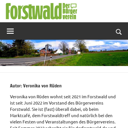
Zum
Inhalt
springen
Suc
Autor:
Veronika von Rüden
Veronika von Rüden wohnt seit 2021 im Forstwald und
ist seit Juni 2022 im Vorstand des Bürgervereins
Forstwald. Sie ist (fast) überall dabei, ob beim
Marktcafé, dem Forstwaldtreff und natürlich bei den
vielen Festen und Veranstaltungen des Bürgervereins.
Seit Sommer 2023 schreibt sie für derforstwald.de und