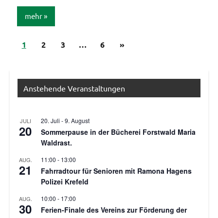
mehr
Seitennummerierung
Nächste
1
Allgemein
2
3
…
6
»
Beiträge
der
Beiträge
Anstehende Veranstaltungen
20. Juli
-
9. August
JULI
20
Sommerpause in der Bücherei Forstwald Maria
Waldrast.
11:00
-
13:00
AUG.
21
Fahrradtour für Senioren mit Ramona Hagens
Polizei Krefeld
10:00
-
17:00
AUG.
30
Ferien-Finale des Vereins zur Förderung der