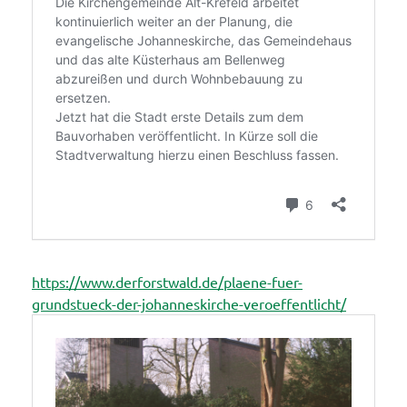
https://www.derforstwald.de/plaene-fuer-
:
grundstueck-der-johanneskirche-veroeffentlicht/
Info-
Veransta
zum
Bauvorh