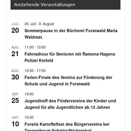
Anstehende Veranstaltungen
20. Juli
-
9. August
JULI
20
Sommerpause in der Bücherei Forstwald Maria
Waldrast.
11:00
-
13:00
AUG.
21
Fahrradtour für Senioren mit Ramona Hagens
Polizei Krefeld
10:00
-
17:00
AUG.
30
Ferien-Finale des Vereins zur Förderung der
Schule und Jugend in Forstwald
19:00
SEP.
25
Jugendtreff des Fördervereins der Kinder und
Jugend für alle Jugendlichen ab 12 Jahren
15:30
OKT.
10
Forstis Kartoffelfest des Bürgervereins bei
Tannenbaum Schmitz/Stickershof