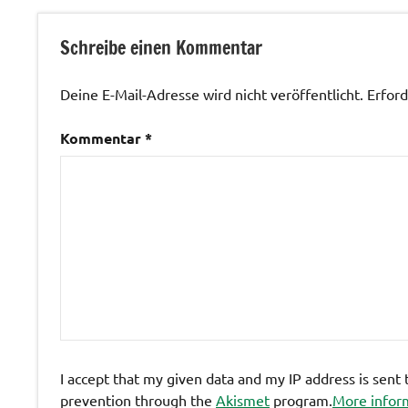
Verkehrswege
/ Bus und
Schreibe einen Kommentar
Bahn
Deine E-Mail-Adresse wird nicht veröffentlicht.
Erford
Kommentar
*
I accept that my given data and my IP address is sent
prevention through the
Akismet
program.
More infor