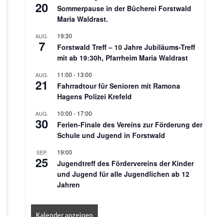
20
Sommerpause in der Bücherei Forstwald
Maria Waldrast.
19:30
AUG.
7
Forstwald Treff – 10 Jahre Jubiläums-Treff
mit ab 19:30h, Pfarrheim Maria Waldrast
11:00
-
13:00
AUG.
21
Fahrradtour für Senioren mit Ramona
Hagens Polizei Krefeld
10:00
-
17:00
AUG.
30
Ferien-Finale des Vereins zur Förderung der
Schule und Jugend in Forstwald
19:00
SEP.
25
Jugendtreff des Fördervereins der Kinder
und Jugend für alle Jugendlichen ab 12
Jahren
Kalender anzeigen