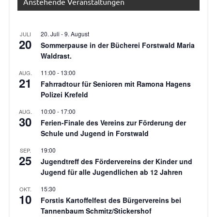
Anstehende Veranstaltungen
20. Juli
-
9. August
JULI
20
Sommerpause in der Bücherei Forstwald Maria
Waldrast.
11:00
-
13:00
AUG.
21
Fahrradtour für Senioren mit Ramona Hagens
Polizei Krefeld
10:00
-
17:00
AUG.
30
Ferien-Finale des Vereins zur Förderung der
Schule und Jugend in Forstwald
19:00
SEP.
25
Jugendtreff des Fördervereins der Kinder und
Jugend für alle Jugendlichen ab 12 Jahren
15:30
OKT.
10
Forstis Kartoffelfest des Bürgervereins bei
Tannenbaum Schmitz/Stickershof