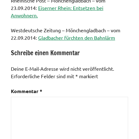
Rheinische Post – Mönchengladbach – vom
23.09.2014:
Eiserner Rhein: Entsetzen bei
Anwohnern.
Westdeutsche Zeitung – Mönchengladbach – vom
22.09.2014:
Gladbacher fürchten den
Bahnlärm
Schreibe einen Kommentar
Verkehrswege
/ Bus und
Deine E-Mail-Adresse wird nicht veröffentlicht.
Bahn
Erforderliche Felder sind mit
*
markiert
Kommentar
*