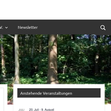
V.
Newsletter
Suc
Anstehende Veranstaltungen
20. Juli
-
9. August
JULI