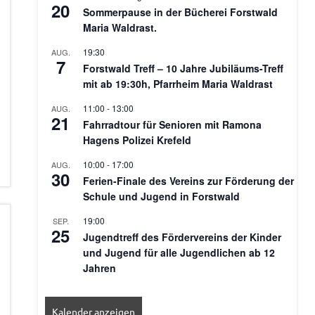
20
Sommerpause in der Bücherei Forstwald
Maria Waldrast.
19:30
AUG.
7
Forstwald Treff – 10 Jahre Jubiläums-Treff
mit ab 19:30h, Pfarrheim Maria Waldrast
11:00
-
13:00
AUG.
21
Fahrradtour für Senioren mit Ramona
Hagens Polizei Krefeld
10:00
-
17:00
AUG.
30
Ferien-Finale des Vereins zur Förderung der
Schule und Jugend in Forstwald
19:00
SEP.
25
Jugendtreff des Fördervereins der Kinder
und Jugend für alle Jugendlichen ab 12
Jahren
Kalender anzeigen