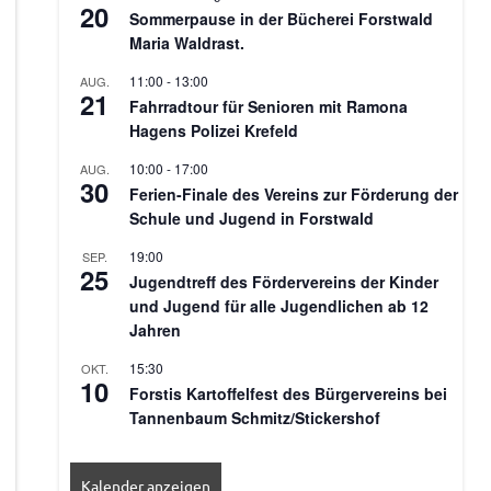
20
Sommerpause in der Bücherei Forstwald
Maria Waldrast.
11:00
-
13:00
AUG.
21
Fahrradtour für Senioren mit Ramona
Hagens Polizei Krefeld
10:00
-
17:00
AUG.
30
Ferien-Finale des Vereins zur Förderung der
Schule und Jugend in Forstwald
19:00
SEP.
25
Jugendtreff des Fördervereins der Kinder
und Jugend für alle Jugendlichen ab 12
Jahren
15:30
OKT.
10
Forstis Kartoffelfest des Bürgervereins bei
Tannenbaum Schmitz/Stickershof
Kalender anzeigen