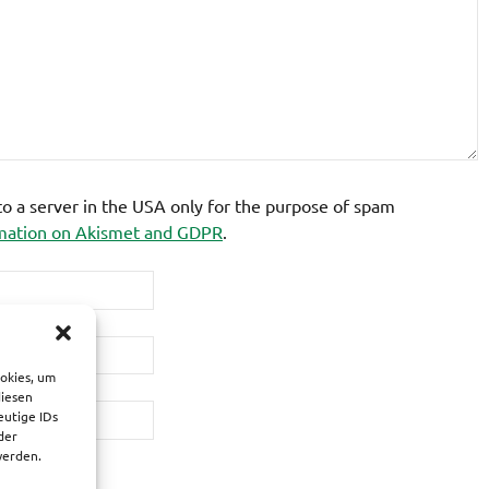
 to a server in the USA only for the purpose of spam
mation on Akismet and GDPR
.
ookies, um
diesen
eutige IDs
der
werden.