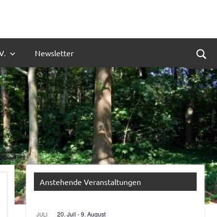
V.
Newsletter
Suc
Anstehende Veranstaltungen
20. Juli
-
9. August
JULI