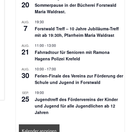
20
Sommerpause in der Bücherei Forstwald
Maria Waldrast.
19:30
AUG.
7
Forstwald Treff – 10 Jahre Jubiläums-Treff
mit ab 19:30h, Pfarrheim Maria Waldrast
11:00
-
13:00
AUG.
21
Fahrradtour für Senioren mit Ramona
Hagens Polizei Krefeld
10:00
-
17:00
AUG.
30
Ferien-Finale des Vereins zur Förderung der
Schule und Jugend in Forstwald
19:00
SEP.
25
Jugendtreff des Fördervereins der Kinder
und Jugend für alle Jugendlichen ab 12
Jahren
Kalender anzeigen