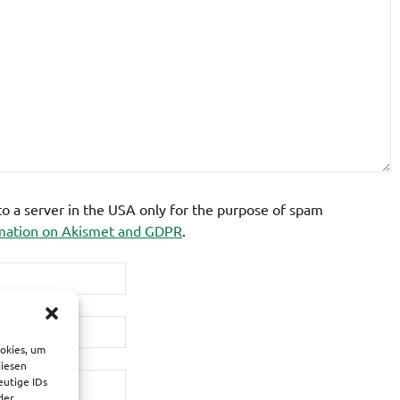
 to a server in the USA only for the purpose of spam
mation on Akismet and GDPR
.
ookies, um
diesen
eutige IDs
der