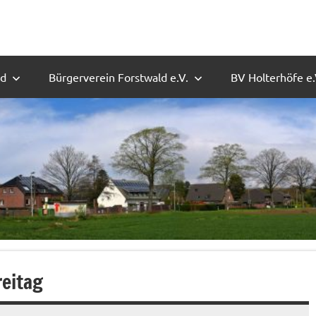
ld
Bürgerverein Forstwald e.V.
BV Holterhöfe e.
reitag