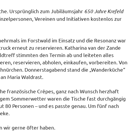
Sache. Ursprünglich zum Jubiläumsjahr
650 Jahre Krefeld
inzelpersonen, Vereinen und Initiativen kostenlos zur
mehrmals im Forstwald im Einsatz und die Resonanz war
dtruck erneut zu reservieren. Katharina van der Zande
treff stimmten den Termin ab und leiteten alles
ieren, reservieren, abholen, einkaufen, vorbereiten. Von
 Schnürchen. Donnerstagabend stand die „Wanderküche“
an Maria Waldrast.
che französische Crêpes, ganz nach Wunsch herzhaft
nnigem Sommerwetter waren die Tische fast durchgängig
gut 80 Personen – und es passte genau. Um fünf nach
heke.
 wir gerne öfter haben.