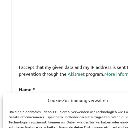
I accept that my given data and my IP address is sent
prevention through the
Akismet
program.
More infor
Name
*
Cookie-Zustimmung verwalten
E-Mail-Adresse
*
Um dir ein optimales Erlebnis zu bieten, verwenden wir Technologien wie C
Geräteinformationen zu speichern und/oder darauf zuzugreifen. Wenn du 
Technologien zustimmst, können wir Daten wie das Surfverhalten oder eind
Website
auf dieser Website verarbeiten. Wenn du deine Zustimmung nicht erteilst o