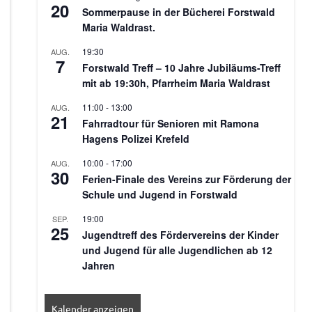
20
Sommerpause in der Bücherei Forstwald
Maria Waldrast.
19:30
AUG.
7
Forstwald Treff – 10 Jahre Jubiläums-Treff
mit ab 19:30h, Pfarrheim Maria Waldrast
11:00
-
13:00
AUG.
21
Fahrradtour für Senioren mit Ramona
Hagens Polizei Krefeld
10:00
-
17:00
AUG.
30
Ferien-Finale des Vereins zur Förderung der
Schule und Jugend in Forstwald
19:00
SEP.
25
Jugendtreff des Fördervereins der Kinder
und Jugend für alle Jugendlichen ab 12
Jahren
Kalender anzeigen