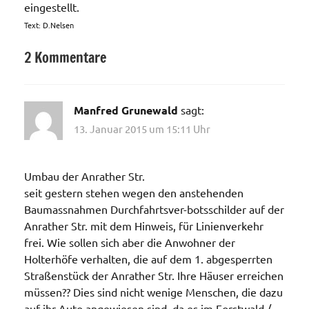
eingestell
Text: D.Nelsen
2 Kommentare
Aktionen /
Veränderungen /
Angebote
Manfred Grunewald
sagt:
/Verbesserungen..
13. Januar 2015 um 15:11 Uhr
Umbau der Anrather Str.
seit gestern stehen wegen den anstehenden
Baumassnahmen Durchfahrtsver-botsschilder auf der
Anrather Str. mit dem Hinweis, für Linienverkehr
frei. Wie sollen sich aber die Anwohner der
Holterhöfe verhalten, die auf dem 1. abgesperrten
Straßenstück der Anrather Str. Ihre Häuser erreichen
müssen?? Dies sind nicht wenige Menschen, die dazu
auf ihr Auto angewiesen sind, da es im Forstwald /