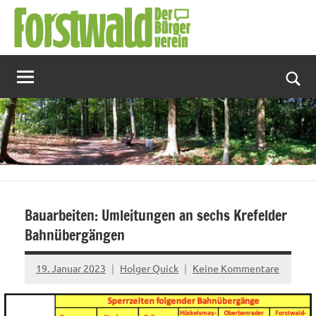
Zum
Inhalt
springen
Suc
Bauarbeiten: Umleitungen an sechs Krefelder
Bahnübergängen
19. Januar 2023
Holger Quick
Keine Kommentare