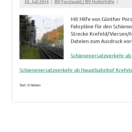
10. Juli 2014
BV Forstwald / BV Holterhöfe
Mit Hilfe von Günther Por
Fahrpläne für den Schiene
Strecke Krefeld/Viersen/M
Dateien zum Ausdruck vor
Schienenersatzverkehr ab
Schienenersatzverkehr ab Hauptbahnhof Krefeld
Text: D.Nelsen
Aktionen /
Veränderungen /
Angebote
/Verbesserungen..