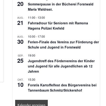
20
Sommerpause in der Bücherei Forstwald
Maria Waldrast.
11:00
-
13:00
AUG.
21
Fahrradtour für Senioren mit Ramona
Hagens Polizei Krefeld
10:00
-
17:00
AUG.
30
Ferien-Finale des Vereins zur Förderung der
Schule und Jugend in Forstwald
19:00
SEP.
25
Jugendtreff des Fördervereins der Kinder
und Jugend für alle Jugendlichen ab 12
Jahren
15:30
OKT.
10
Forstis Kartoffelfest des Bürgervereins bei
Tannenbaum Schmitz/Stickershof
Kalender anzeigen