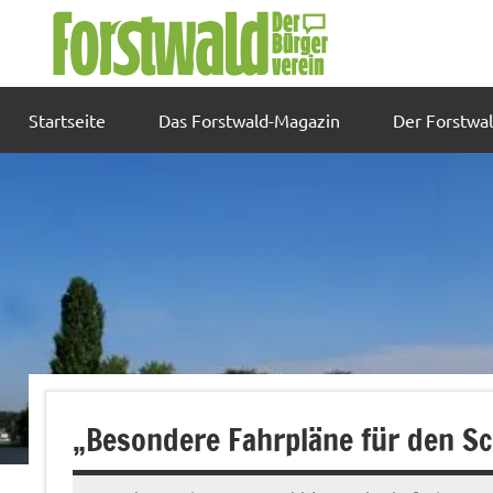
Zum
Inhalt
springen
Startseite
Das Forstwald-Magazin
Der Forstwa
„Besondere Fahrpläne für den Sc