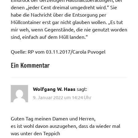
denen „jeder Cent dreimal umgedreht wird.“ Sie
habe die Nachricht über die Entsorgung per
Müllcontainer erst gar nicht glauben wollen. „Es tut
mir weh, wenn Gegenstände, die nie genutzt worden
sind, einfach auf dem Müll landen.“
Quelle: RP vom 03.11.2017/
Carola Puvogel
Ein Kommentar
Kaserne
Wolfgang W. Haas
sagt:
9. Januar 2022 um 14:24 Uhr
Guten Tag meinen Damen und Herren,
es ist wohl davon auszugehen, dass da wieder mal
was unter den Teppich