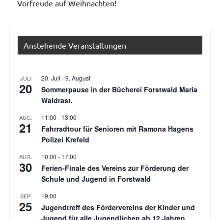
Vorfreude auf Weihnachten!
Allgemein
Anstehende Veranstaltungen
20. Juli
-
9. August
JULI
20
Sommerpause in der Bücherei Forstwald Maria
Waldrast.
11:00
-
13:00
AUG.
21
Fahrradtour für Senioren mit Ramona Hagens
Polizei Krefeld
10:00
-
17:00
AUG.
30
Ferien-Finale des Vereins zur Förderung der
Schule und Jugend in Forstwald
19:00
SEP.
25
Jugendtreff des Fördervereins der Kinder und
Jugend für alle Jugendlichen ab 12 Jahren