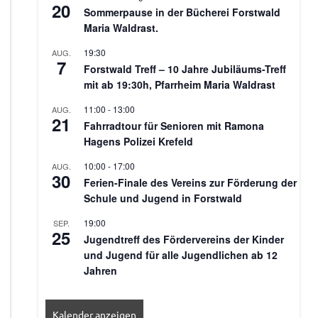
20
Sommerpause in der Bücherei Forstwald
Maria Waldrast.
19:30
AUG.
7
Forstwald Treff – 10 Jahre Jubiläums-Treff
mit ab 19:30h, Pfarrheim Maria Waldrast
11:00
-
13:00
AUG.
21
Fahrradtour für Senioren mit Ramona
Hagens Polizei Krefeld
10:00
-
17:00
AUG.
30
Ferien-Finale des Vereins zur Förderung der
Schule und Jugend in Forstwald
19:00
SEP.
25
Jugendtreff des Fördervereins der Kinder
und Jugend für alle Jugendlichen ab 12
Jahren
Kalender anzeigen