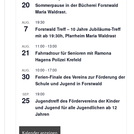
20
Sommerpause in der Bücherei Forstwald
Maria Waldrast.
19:30
AUG.
7
Forstwald Treff – 10 Jahre Jubiläums-Treff
mit ab 19:30h, Pfarrheim Maria Waldrast
11:00
-
13:00
AUG.
21
Fahrradtour für Senioren mit Ramona
Hagens Polizei Krefeld
10:00
-
17:00
AUG.
30
Ferien-Finale des Vereins zur Förderung der
Schule und Jugend in Forstwald
19:00
SEP.
25
Jugendtreff des Fördervereins der Kinder
und Jugend für alle Jugendlichen ab 12
Jahren
Kalender anzeigen