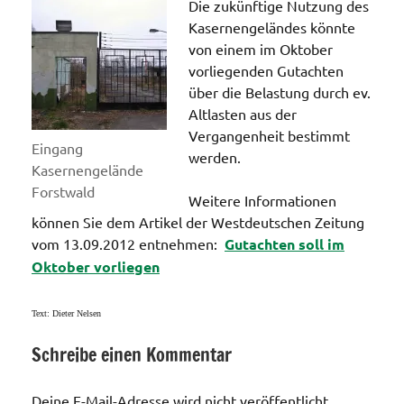
Die zukünftige Nutzung des
Kasernengeländes könnte
von einem im Oktober
vorliegenden Gutachten
über die Belastung durch ev.
Altlasten aus der
Vergangenheit bestimmt
Eingang
werden.
Kasernengelände
Forstwald
Weitere Informationen
können Sie dem Artikel der Westdeutschen Zeitung
vom 13.09.2012 entnehmen:
Gutachten soll im
Oktober vorliegen
Text: Dieter Nelsen
Schreibe einen Kommentar
Bebauung
/ Planung
Deine E-Mail-Adresse wird nicht veröffentlicht.