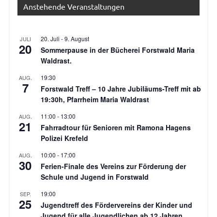
Anstehende Veranstaltungen
20. Juli
-
9. August
JULI
20
Sommerpause in der Bücherei Forstwald Maria
Waldrast.
19:30
AUG.
7
Forstwald Treff – 10 Jahre Jubiläums-Treff mit ab
19:30h, Pfarrheim Maria Waldrast
11:00
-
13:00
AUG.
21
Fahrradtour für Senioren mit Ramona Hagens
Polizei Krefeld
10:00
-
17:00
AUG.
30
Ferien-Finale des Vereins zur Förderung der
Schule und Jugend in Forstwald
19:00
SEP.
25
Jugendtreff des Fördervereins der Kinder und
Jugend für alle Jugendlichen ab 12 Jahren