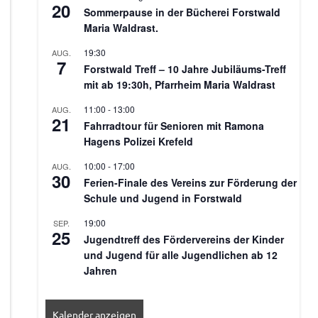
20
Sommerpause in der Bücherei Forstwald
Maria Waldrast.
19:30
AUG.
7
Forstwald Treff – 10 Jahre Jubiläums-Treff
mit ab 19:30h, Pfarrheim Maria Waldrast
11:00
-
13:00
AUG.
21
Fahrradtour für Senioren mit Ramona
Hagens Polizei Krefeld
10:00
-
17:00
AUG.
30
Ferien-Finale des Vereins zur Förderung der
Schule und Jugend in Forstwald
19:00
SEP.
25
Jugendtreff des Fördervereins der Kinder
und Jugend für alle Jugendlichen ab 12
Jahren
Kalender anzeigen