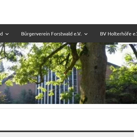
ld
Bürgerverein Forstwald e.V.
BV Holterhöfe e.