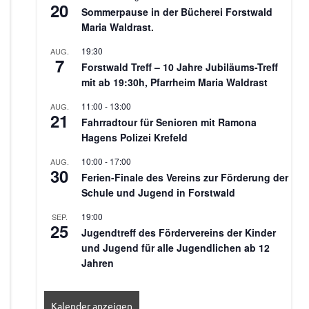
20
Sommerpause in der Bücherei Forstwald
Maria Waldrast.
19:30
AUG.
7
Forstwald Treff – 10 Jahre Jubiläums-Treff
mit ab 19:30h, Pfarrheim Maria Waldrast
11:00
-
13:00
AUG.
21
Fahrradtour für Senioren mit Ramona
Hagens Polizei Krefeld
10:00
-
17:00
AUG.
30
Ferien-Finale des Vereins zur Förderung der
Schule und Jugend in Forstwald
19:00
SEP.
25
Jugendtreff des Fördervereins der Kinder
und Jugend für alle Jugendlichen ab 12
Jahren
Kalender anzeigen