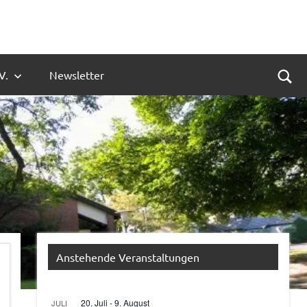
V.
Newsletter
Suc
Anstehende Veranstaltungen
20. Juli
-
9. August
JULI