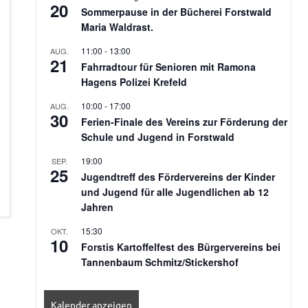
20
Sommerpause in der Bücherei Forstwald
Maria Waldrast.
11:00
-
13:00
AUG.
21
Fahrradtour für Senioren mit Ramona
Hagens Polizei Krefeld
10:00
-
17:00
AUG.
30
Ferien-Finale des Vereins zur Förderung der
Schule und Jugend in Forstwald
19:00
SEP.
25
Jugendtreff des Fördervereins der Kinder
und Jugend für alle Jugendlichen ab 12
Jahren
15:30
OKT.
10
Forstis Kartoffelfest des Bürgervereins bei
Tannenbaum Schmitz/Stickershof
Kalender anzeigen