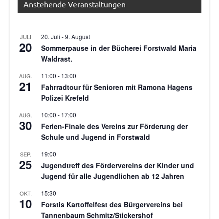
Anstehende Veranstaltungen
20. Juli
-
9. August
JULI
20
Sommerpause in der Bücherei Forstwald Maria
Waldrast.
11:00
-
13:00
AUG.
21
Fahrradtour für Senioren mit Ramona Hagens
Polizei Krefeld
10:00
-
17:00
AUG.
30
Ferien-Finale des Vereins zur Förderung der
Schule und Jugend in Forstwald
19:00
SEP.
25
Jugendtreff des Fördervereins der Kinder und
Jugend für alle Jugendlichen ab 12 Jahren
15:30
OKT.
10
Forstis Kartoffelfest des Bürgervereins bei
Tannenbaum Schmitz/Stickershof