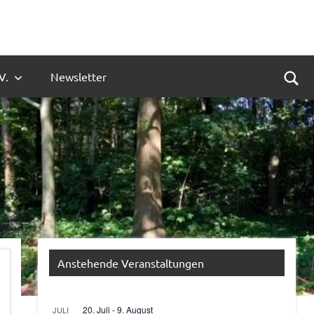
V.
Newsletter
Suc
Anstehende Veranstaltungen
20. Juli
-
9. August
JULI