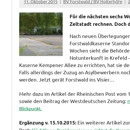
11. Oktober 2015
BV Forstwald / BV Holterhöfe
F
ür die nächsten sechs W
Zeltstadt rechnen. Doch d
Nach neuen Überlegungen 
Forstwaldkaserne Standor
Wochen sieht die Behörde 
Notunterkunft in Krefeld –
Kaserne Kempener Allee zu errichten, hat sie de
Falls allerdings der Zuzug an Asylbewerbern no
werden. Jetzt gerät Forstwald ins Visier…
Mehr dazu im Artikel der Rheinischen Post vom 
sowie den Beitrag der Westdeutschen Zeitung:
F
Blickpunkt.
Ein weiterer Artikel z
Ergänzung v. 15.10.2015:
Post: