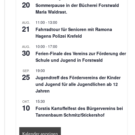
20
Sommerpause in der Bücherei Forstwald
Maria Waldrast.
11:00
-
13:00
AUG.
21
Fahrradtour für Senioren mit Ramona
Hagens Polizei Krefeld
10:00
-
17:00
AUG.
30
Ferien-Finale des Vereins zur Förderung der
Schule und Jugend in Forstwald
19:00
SEP.
25
Jugendtreff des Fördervereins der Kinder
und Jugend für alle Jugendlichen ab 12
Jahren
15:30
OKT.
10
Forstis Kartoffelfest des Bürgervereins bei
Tannenbaum Schmitz/Stickershof
Kalender anzeigen