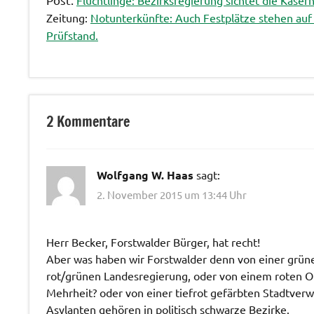
Flüchtlinge: Bezirksregierung sichtet die Kaser
Zeitung:
Notunterkünfte: Auch Festplätze stehen au
Prüfstand.
Text: D.
Kaserne
2 Kommentare
Wolfgang W. Haas
sagt:
2. November 2015 um 13:44 Uhr
Herr Becker, Forstwalder Bürger, hat recht!
Aber was haben wir Forstwalder denn von einer grün
rot/grünen Landesregierung, oder von einem roten O
Mehrheit? oder von einer tiefrot gefärbten Stadtverw
Asylanten gehören in politisch schwarze Bezirke.