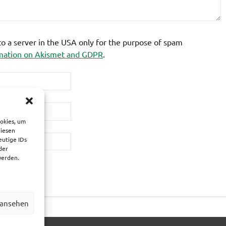
 to a server in the USA only for the purpose of spam
mation on Akismet and GDPR
.
ookies, um
diesen
eutige IDs
der
werden.
 ansehen