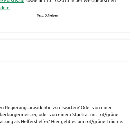
ne Forstwald
sowie am 15.10.2015 in der Westdeutschen
f dem
Nelsen
en Regierungspräsidentin zu erwarten? Oder von einer
berbürgermeister, oder von einem Stadtrat mit rot/grüner
altung als Helfershelfer? Hier geht es um rot/grüne Träume: