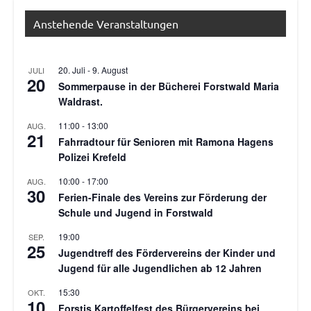
Anstehende Veranstaltungen
20. Juli
-
9. August
JULI
20
Sommerpause in der Bücherei Forstwald Maria
Waldrast.
11:00
-
13:00
AUG.
21
Fahrradtour für Senioren mit Ramona Hagens
Polizei Krefeld
10:00
-
17:00
AUG.
30
Ferien-Finale des Vereins zur Förderung der
Schule und Jugend in Forstwald
19:00
SEP.
25
Jugendtreff des Fördervereins der Kinder und
Jugend für alle Jugendlichen ab 12 Jahren
15:30
OKT.
10
Forstis Kartoffelfest des Bürgervereins bei