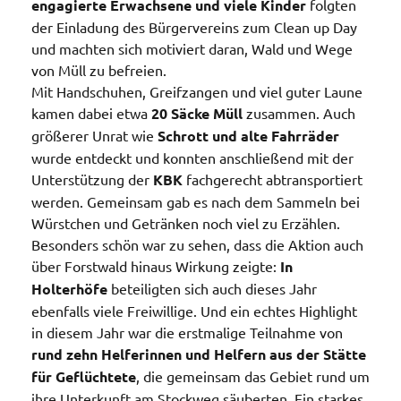
engagierte Erwachsene und viele Kinder
folgten
der Einladung des Bürgervereins zum Clean up Day
und machten sich motiviert daran, Wald und Wege
von Müll zu befreien.
Mit Handschuhen, Greifzangen und viel guter Laune
kamen dabei etwa
20 Säcke Müll
zusammen. Auch
größerer Unrat wie
Schrott und alte Fahrräder
wurde entdeckt und konnten anschließend mit der
Unterstützung der
KBK
fachgerecht abtransportiert
werden. Gemeinsam gab es nach dem Sammeln bei
Würstchen und Getränken noch viel zu Erzählen.
Besonders schön war zu sehen, dass die Aktion auch
über Forstwald hinaus Wirkung zeigte:
In
Holterhöfe
beteiligten sich auch dieses Jahr
ebenfalls viele Freiwillige. Und ein echtes Highlight
in diesem Jahr war die erstmalige Teilnahme von
rund zehn Helferinnen und Helfern aus der Stätte
für Geflüchtete
, die gemeinsam das Gebiet rund um
ihre Unterkunft am Stockweg säuberten. Ein starkes