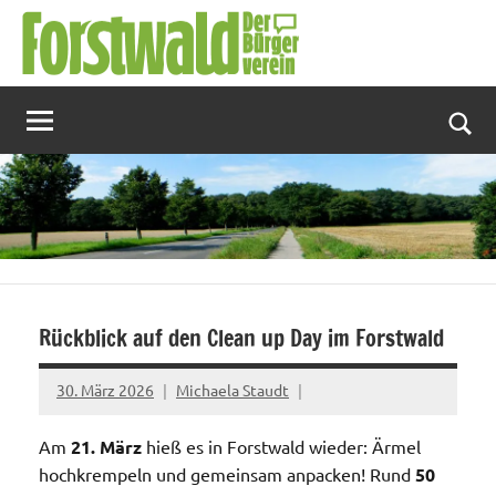
Zum
Inhalt
springen
Suc
Rückblick auf den Clean up Day im Forstwald
30. März 2026
Michaela Staudt
Am
21. März
hieß es in Forstwald wieder: Ärmel
hochkrempeln und gemeinsam anpacken! Rund
50